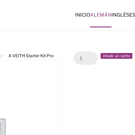
INICIO
ALEMÁN
INGLÉS
E
A
o
A VEITH Starter Kit Pro
Añadir al carrito
VEITH
Starter
Kit
Pro
quantity