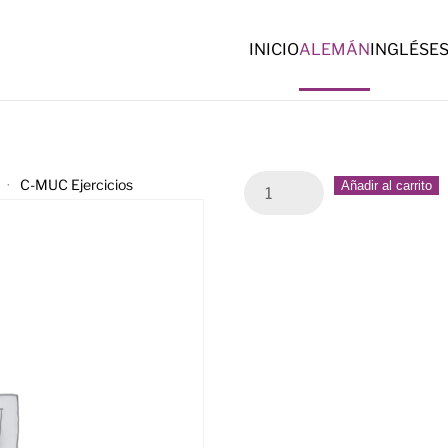
INICIO
ALEMÁN
INGLÉS
E
C-
C-MUC Ejercicios
Añadir al carrito
MUC
Ejercicios
quantity